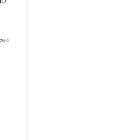
do
zięki