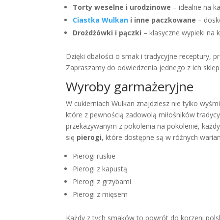
Torty weselne i urodzinowe
– idealne na k
Ciastka Wulkan
i inne paczkowane
– dosko
Drożdżówki i pączki
– klasyczne wypieki na k
Dzięki dbałości o smak i tradycyjne receptury, 
Zapraszamy do odwiedzenia jednego z ich sklepó
Wyroby garmażeryjne
W cukierniach Wulkan znajdziesz nie tylko wyśmi
które z pewnością zadowolą miłośników tradycyj
przekazywanym z pokolenia na pokolenie, każdy 
się
pierogi
, które dostępne są w różnych waria
Pierogi ruskie
Pierogi z kapustą
Pierogi z grzybami
Pierogi z mięsem
Każdy z tych smaków to powrót do korzeni polskie