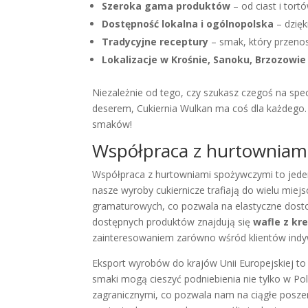
Szeroka gama produktów
– od ciast i tort
Dostępność lokalna i ogólnopolska
– dzięk
Tradycyjne receptury
– smak, który przenos
Lokalizacje w Krośnie, Sanoku, Brzozowie 
Niezależnie od tego, czy szukasz czegoś na spe
deserem, Cukiernia Wulkan ma coś dla każdego
smaków!
Współpraca z hurtowniami
Współpraca z hurtowniami spożywczymi to jeden z 
nasze wyroby cukiernicze trafiają do wielu miej
gramaturowych, co pozwala na elastyczne dost
dostępnych produktów znajdują się
wafle z k
zainteresowaniem zarówno wśród klientów indyw
Eksport wyrobów do krajów Unii Europejskiej to
smaki mogą cieszyć podniebienia nie tylko w Po
zagranicznymi, co pozwala nam na ciągłe posze