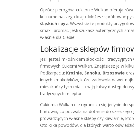
Oprócz pierogów, cukiernie Wulkan oferują równi
kulinarne naszego kraju. Możesz spróbować py
śląskich
i
pyz
. Wszystkie te produkty przygot
smak i aromat. Jeśli szukasz autentycznych sm
właśnie dla Ciebie!
Lokalizacje sklepów firmo
Jeśli jesteś miłośnikiem słodkości i tradycyjnyc
firmowych Cukierni Wulkan. Znajdziesz je w kil
Podkarpaciu:
Krośnie
,
Sanoku
,
Brzozowie
ora
innych smakołyków, które zadowolą nawet najba
mieszkańcy tych miast mają łatwy dostęp do w
tradycyjnych receptur.
Cukiernia Wulkan nie ogranicza się jedynie do s
hurtowni, co pozwala na dotarcie do szerszego
prowadzących własne sklepy czy kawiarnie, któr
Oto kilka powodów, dla których warto odwiedzi