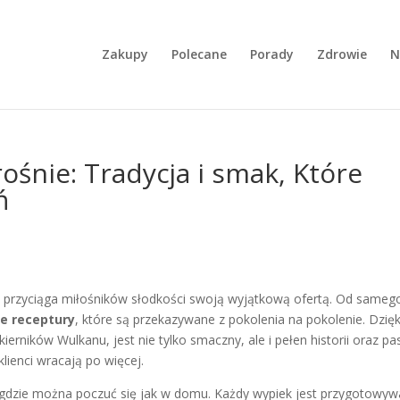
Zakupy
Polecane
Porady
Zdrowie
N
ośnie: Tradycja i smak, Które
ń
ku przyciąga miłośników słodkości swoją wyjątkową ofertą. Od sameg
ne receptury
, które są przekazywane z pokolenia na pokolenie. Dzięk
erników Wulkanu, jest nie tylko smaczny, ale i pełen historii oraz pas
lienci wracają po więcej.
ce, gdzie można poczuć się jak w domu. Każdy wypiek jest przygotowy