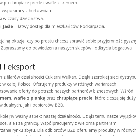
ów po chrupiące precle i wafle z kremem.
i współpracy z hurtowniami.
i w czasy dzieciństwa.
i Jaśle
– łatwy dostęp dla mieszkańców Podkarpacia.
cjalną okazję, czy po prostu chcesz sprawić sobie przyjemność pysz
. Zapraszamy do odwiedzenia naszych sklepów i odkrycia bogactwa
 i eksport
filarów działalności Cukierni Wulkan. Dzięki szerokiej sieci dystrybu
sc w całej Polsce. Oferujemy produkty w różnych wariantach
osowanie oferty do potrzeb naszych partnerów biznesowych. Wśród
remem
,
wafle z pianką
oraz
chrupiące precle
, które cieszą się duż
idualnych, jak i odbiorców B2B.
 kolejny ważny aspekt naszej działalności. Dzięki temu nasze wyjątk
lsce, ale i za granicą. Współpracujemy z wieloma partnerami
rzanie rynku zbytu. Dla odbiorców B2B oferujemy produkty w różnyc