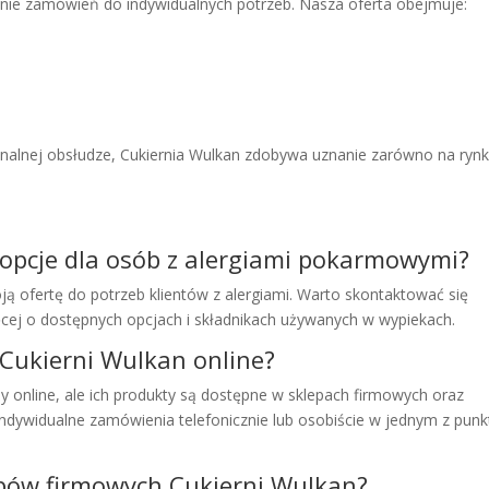
ie zamówień do indywidualnych potrzeb. Nasza oferta obejmuje:
onalnej obsłudze, Cukiernia Wulkan zdobywa uznanie zarówno na ryn
 opcje dla osób z alergiami pokarmowymi?
ją ofertę do potrzeb klientów z alergiami. Warto skontaktować się
ięcej o dostępnych opcjach i składnikach używanych w wypiekach.
Cukierni Wulkan online?
y online, ale ich produkty są dostępne w sklepach firmowych oraz
indywidualne zamówienia telefonicznie lub osobiście w jednym z pun
lepów firmowych Cukierni Wulkan?