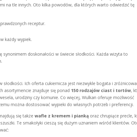
mi na tle innych. Oto kilka powodów, dla których warto odwiedzić tę
sprawdzonych receptur.
.
 w każdy wypiek.
ię synonimem doskonałości w świecie słodkości. Każda wizyta to
.
 słodkości. Ich oferta cukiernicza jest niezwykle bogata i zróżnicowa
 ich asortymencie znajduje się ponad
150 rodzajów ciast i tortów
, k
 wesela, urodziny czy komunie. Co więcej, Wulkan oferuje możliwość
 czemu można dostosować wypieki do własnych potrzeb i preferencji.
najdują się także
wafle z kremem i pianką
oraz chrupiące precle, 
b szuszki. Te smakołyki cieszą się dużym uznaniem wśród klientów. Ot
ować: