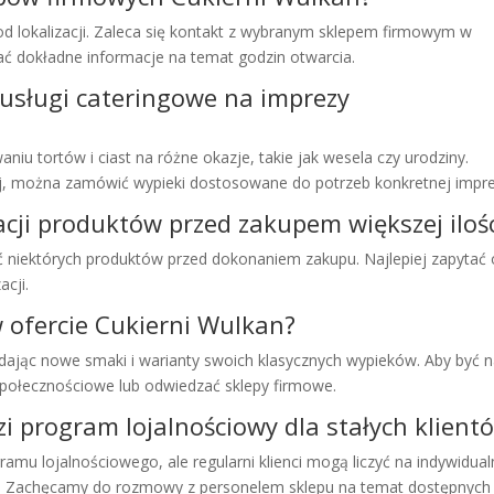
od lokalizacji. Zaleca się kontakt z wybranym sklepem firmowym w
kać dokładne informacje na temat godzin otwarcia.
 usługi cateringowe na imprezy
niu tortów i ciast na różne okazje, takie jak wesela czy urodziny.
ej, można zamówić wypieki dostosowane do potrzeb konkretnej impre
acji produktów przed zakupem większej iloś
niektórych produktów przed dokonaniem zakupu. Najlepiej zapytać 
cji.
 ofercie Cukierni Wulkan?
dodając nowe smaki i warianty swoich klasycznych wypieków. Aby być 
społecznościowe lub odwiedzać sklepy firmowe.
 program lojalnościowy dla stałych klient
amu lojalnościowego, ale regularni klienci mogą liczyć na indywidua
h. Zachęcamy do rozmowy z personelem sklepu na temat dostępnych