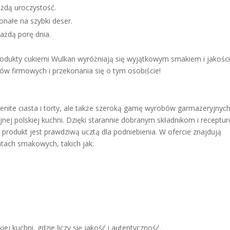
ażdą uroczystość.
nałe na szybki deser.
ażdą porę dnia.
produkty cukierni Wulkan wyróżniają się wyjątkowym smakiem i jakości
w firmowych i przekonania się o tym osobiście!
enite ciasta i torty, ale także szeroką gamę wyrobów garmażeryjnych
nej polskiej kuchni. Dzięki starannie dobranym składnikom i receptu
produkt jest prawdziwą ucztą dla podniebienia. W ofercie znajdują
ntach smakowych, takich jak:
j kuchni, gdzie liczy się jakość i autentyczność.