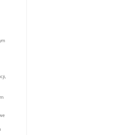
nym
cji,
ym
owe
h