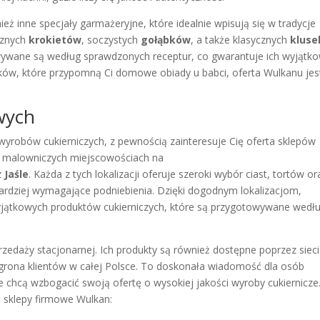
eż inne specjały garmażeryjne, które idealnie wpisują się w tradycje
sznych
krokietów
, soczystych
gołąbków
, a także klasycznych
kluse
owywane są według sprawdzonych receptur, co gwarantuje ich wyjątk
aków, które przypomną Ci domowe obiady u babci, oferta Wulkanu jes
wych
h wyrobów cukierniczych, z pewnością zainteresuje Cię oferta sklepów
ku malowniczych miejscowościach na
z
Jaśle
. Każda z tych lokalizacji oferuje szeroki wybór ciast, tortów or
rdziej wymagające podniebienia. Dzięki dogodnym lokalizacjom,
yjątkowych produktów cukierniczych, które są przygotowywane wedł
przedaży stacjonarnej. Ich produkty są również dostępne poprzez sieci
 grona klientów w całej Polsce. To doskonała wiadomość dla osób
e chcą wzbogacić swoją ofertę o wysokiej jakości wyroby cukiernicze
ć sklepy firmowe Wulkan: